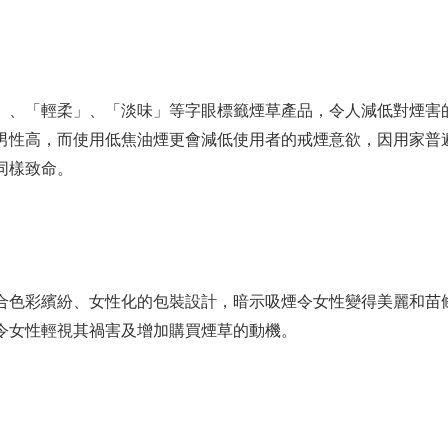
」、「輕柔」、「淡味」等字眼標籤煙草產品，令人減低對煙害
男性高，而使用低焦油煙更會減低使用者的戒煙意欲，因用家普
同樣致命。
合色彩繽紛、女性化的包裝設計，暗示吸煙令女性變得美麗和苗
令女性輕視其禍害及增加購買煙草的動機。