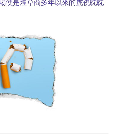
場便是煙草商多年以來的虎視眈眈