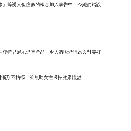
條」等誘人但虛假的概念加入廣告中，令她們錯誤
性模特兒展示煙草產品，令人將吸煙行為與對美好
日漸形容枯槁，並無助女性保持健康體態。