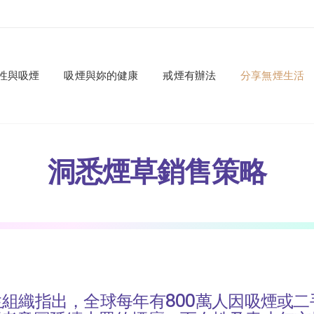
性與吸煙
吸煙與妳的健康
戒煙有辦法
分享無煙生活
洞悉煙草銷售策略
組織指出，全球每年有800萬人因吸煙或