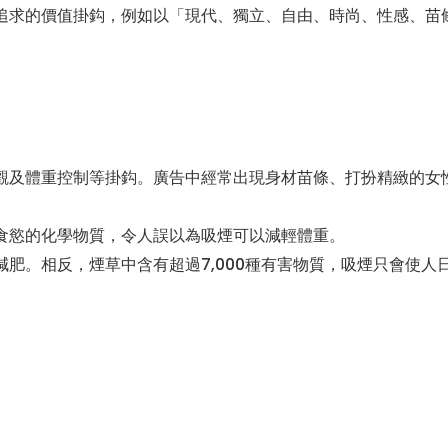
追求的價值掛鈎，例如以「現代、獨立、自由、時尚、性感、苗
觀及體重控制等掛鈎。廣告中經常出現身材苗條、打扮精緻的女
食慾的化學物質，令人誤以為吸煙可以減輕體重。
肥。相反，煙草中含有超過7,000種有害物質，吸煙只會使人