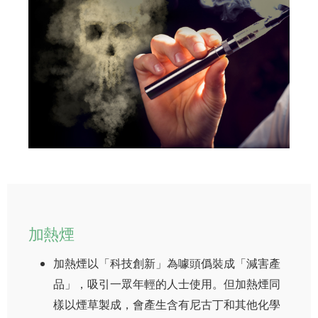
加熱煙
加熱煙以「科技創新」為噱頭僞裝成「減害產
品」，吸引一眾年輕的人士使用。但加熱煙同
樣以煙草製成，會產生含有尼古丁和其他化學