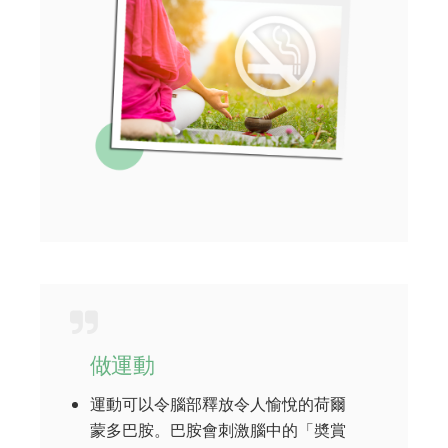
做運動
運動可以令腦部釋放令人愉悅的荷爾
蒙多巴胺。巴胺會刺激腦中的「奬賞